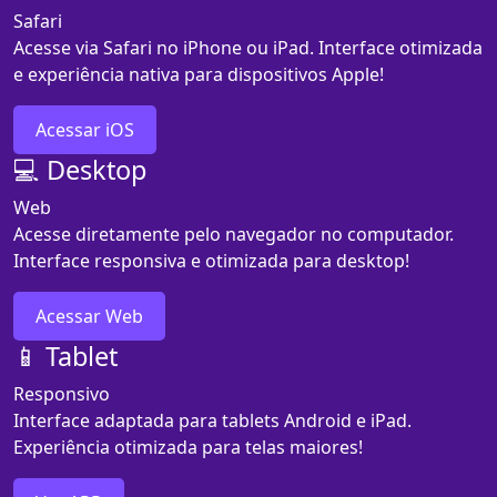
Safari
Acesse via Safari no iPhone ou iPad. Interface otimizada
e experiência nativa para dispositivos Apple!
Acessar iOS
💻 Desktop
Web
Acesse diretamente pelo navegador no computador.
Interface responsiva e otimizada para desktop!
Acessar Web
📱 Tablet
Responsivo
Interface adaptada para tablets Android e iPad.
Experiência otimizada para telas maiores!