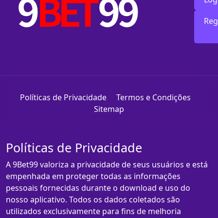
Reg
Políticas de Privacidade
Termos e Condições
Sitemap
Políticas de Privacidade
A 9Bet99 valoriza a privacidade de seus usuários e está
empenhada em proteger todas as informações
pessoais fornecidas durante o download e uso do
nosso aplicativo. Todos os dados coletados são
utilizados exclusivamente para fins de melhoria