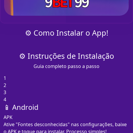
⚙️ Como Instalar o App!
⚙️ Instruções de Instalação
Guia completo passo a passo
1
2
3
4
📱 Android
APK
Ative "Fontes desconhecidas" nas configurações, baixe
o APK e toque para instalar. Processo simples!