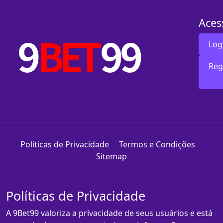
Aces
Log
Reg
Políticas de Privacidade
Termos e Condições
Sitemap
Políticas de Privacidade
A 9Bet99 valoriza a privacidade de seus usuários e está