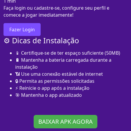
1 min
Faça login ou cadastre-se, configure seu perfil e
comece a jogar imediatamente!
Fazer Login
⚙️ Dicas de Instalação
📱 Certifique-se de ter espaço suficiente (50MB)
🔋 Mantenha a bateria carregada durante a
instalação
📶 Use uma conexão estável de internet
🔒 Permita as permissões solicitadas
⚡ Reinicie o app após a instalação
🎯 Mantenha o app atualizado
BAIXAR APK AGORA