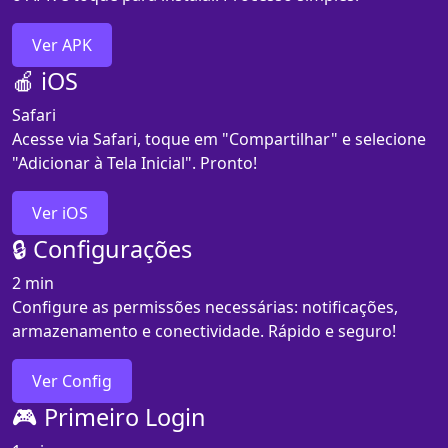
Ver APK
🍎 iOS
Safari
Acesse via Safari, toque em "Compartilhar" e selecione
"Adicionar à Tela Inicial". Pronto!
Ver iOS
🔒 Configurações
2 min
Configure as permissões necessárias: notificações,
armazenamento e conectividade. Rápido e seguro!
Ver Config
🎮 Primeiro Login