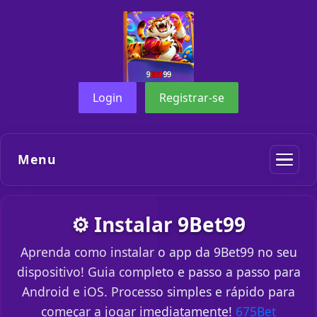
Login
Registrar-se
Menu
⚙️ Instalar 9Bet99
Aprenda como instalar o app da 9Bet99 no seu
dispositivo! Guia completo e passo a passo para
Android e iOS. Processo simples e rápido para
começar a jogar imediatamente!
675Bet