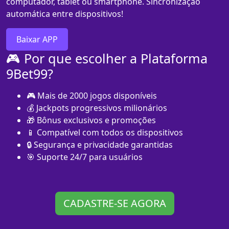
computador, tablet ou smartphone. Sincronização
automática entre dispositivos!
Baixar APP
🎮 Por que escolher a Plataforma
9Bet99?
🎮 Mais de 2000 jogos disponíveis
💰 Jackpots progressivos milionários
🎁 Bônus exclusivos e promoções
📱 Compatível com todos os dispositivos
🔒 Segurança e privacidade garantidas
🎯 Suporte 24/7 para usuários
CADASTRE-SE AGORA