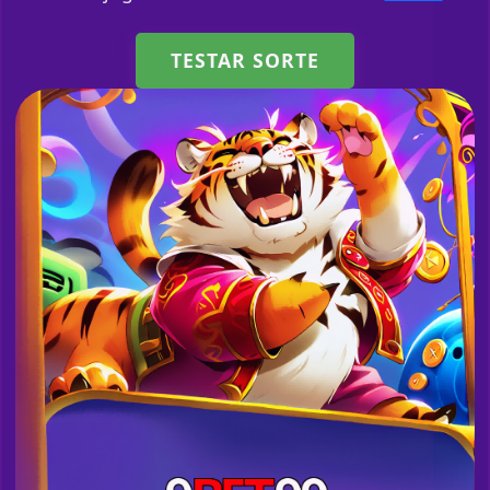
TESTAR SORTE