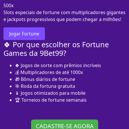
500x
Slots especiais de fortune com multiplicadores gigantes
e jackpots progressivos que podem chegar a milhões!
Jogar Fortune
🍀 Por que escolher os Fortune
Games da 9Bet99?
🍀 Jogos de sorte com prêmios incríveis
💰 Multiplicadores de até 1000x
🎁 Bônus diários de fortune
🎯 Roda da fortuna gratuita
📱 Jogos otimizados para mobile
🏆 Torneios de fortune semanais
CADASTRE-SE AGORA