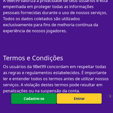
A 9Bet99 valoriza a privacidade de seus usuários e está
empenhada em proteger todas as informações
pessoais fornecidas durante o uso de nossos serviços.
Todos os dados coletados são utilizados
exclusivamente para fins de melhoria contínua da
experiência de nossos jogadores.
Termos e Condições
Os usuários da 9Bet99 concordam em respeitar todas
as regras e regulamentos estabelecidos. É importante
ler e entender todos os termos antes de utilizar nossos
serviços. A violação destes termos pode resultar em
penalizações ou na suspensão da conta.
X
Cadastre-se
Entrar